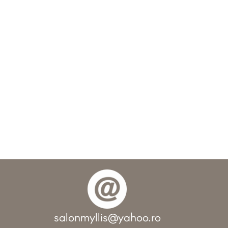
salonmyllis@yahoo.ro