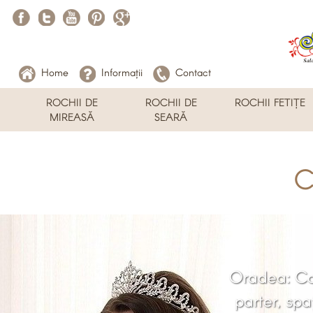
Home
Informații
Contact
ROCHII DE
ROCHII DE
ROCHII FETIȚE
MIREASĂ
SEARĂ
C
Oradea: Cal
parter, spa