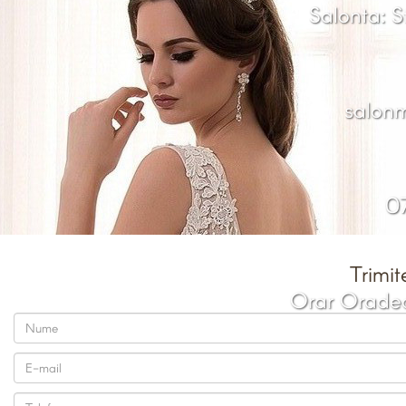
Salonta: St
salonm
07
Trimi
Orar Oradea