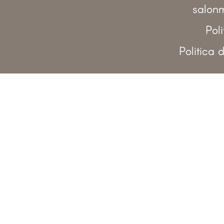
salonm
Pol
Politica 