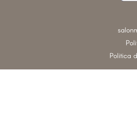
salonm
Pol
Politica 