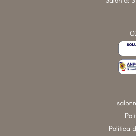
0
salonm
Pol
Politica 